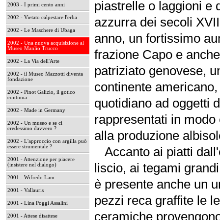
piastrelle o laggioni e
2003 - I primi cento anni
2002 - Vietato calpestare l'erba
azzurra dei secoli XVII
2002 - Le Maschere di Ubaga
anno, un fortissimo au
2002 - Una nuova acquisizione al
Museo Manlio Trucco
frazione Capo e anche 
2002 - La Via dell'Arte
patriziato genovese, u
2002 - il Museo Mazzotti diventa
fondazione
continente americano, 
2002 - Pinot Galizio, il gotico
continua
quotidiano ad oggetti d
2002 - Made in Germany
rappresentati in modo
2002 - Un museo e se ci
credessimo davvero ?
alla produzione albiso
2002 - L'approccio con argilla può
essere strumentale ?
Accanto ai piatti dall'
2001 - Attenzione per piacere
liscio, ai tegami grandi
(insistere nel dialogo)
2001 - Wifredo Lam
è presente anche un un
2001 - Vallauris
pezzi reca graffite le 
2001 - Lina Poggi Assalini
ceramiche provengono in
2001 - Attese disattese