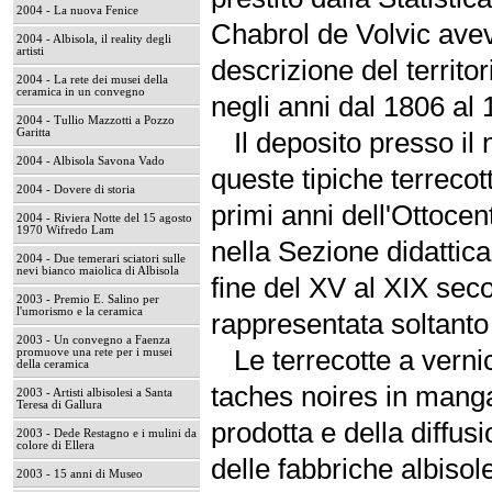
2004 - La nuova Fenice
Chabrol de Volvic avev
2004 - Albisola, il reality degli
artisti
descrizione del territo
2004 - La rete dei musei della
ceramica in un convegno
negli anni dal 1806 al 
2004 - Tullio Mazzotti a Pozzo
Garitta
Il deposito presso il 
2004 - Albisola Savona Vado
queste tipiche terrecot
2004 - Dovere di storia
primi anni dell'Ottoce
2004 - Riviera Notte del 15 agosto
1970 Wifredo Lam
nella Sezione didattic
2004 - Due temerari sciatori sulle
nevi bianco maiolica di Albisola
fine del XV al XIX sec
2003 - Premio E. Salino per
l'umorismo e la ceramica
rappresentata soltanto 
2003 - Un convegno a Faenza
Le terrecotte a vernic
promuove una rete per i musei
della ceramica
taches noires in mangan
2003 - Artisti albisolesi a Santa
Teresa di Gallura
prodotta e della diffus
2003 - Dede Restagno e i mulini da
colore di Ellera
delle fabbriche albisol
2003 - 15 anni di Museo