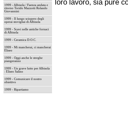
loro lavoro, sia pure co
1999 - Albisola / Faenza andata e
ritorno Torido Mazzotti Rolando
Giovannini
1999 - Il lungo sciopero degli
operai stovigliai di Albisola
1999 - Scavi nelle antiche fornaci
di Albisola
1999 - Ceramica D.O.C.
1999 - Mi mancherai, ci mancherai
Eliseo
1999 - Oggi anche le streghe
piangeranno
1999 - Un grave lutto per Albisola
: Eliseo Salino
1999 - Comunicare il nostro
obiettivo
1999 - Ripartiamo