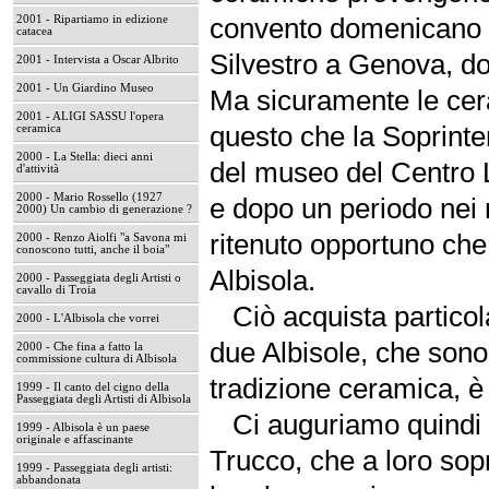
convento domenicano f
2001 - Ripartiamo in edizione
catacea
Silvestro a Genova, dov
2001 - Intervista a Oscar Albrito
2001 - Un Giardino Museo
Ma sicuramente le cera
2001 - ALIGI SASSU l'opera
questo che la Soprinte
ceramica
2000 - La Stella: dieci anni
del museo del Centro L
d'attività
2000 - Mario Rossello (1927
e dopo un periodo nei
2000) Un cambio di generazione ?
ritenuto opportuno che
2000 - Renzo Aiolfi "a Savona mi
conoscono tutti, anche il boia"
Albisola.
2000 - Passeggiata degli Artisti o
cavallo di Troia
Ciò acquista particola
2000 - L'Albisola che vorrei
due Albisole, che sono 
2000 - Che fina a fatto la
commissione cultura di Albisola
tradizione ceramica, è
1999 - Il canto del cigno della
Passeggiata degli Artisti di Albisola
Ci auguriamo quindi ch
1999 - Albisola è un paese
originale e affascinante
Trucco, che a loro sopr
1999 - Passeggiata degli artisti:
abbandonata