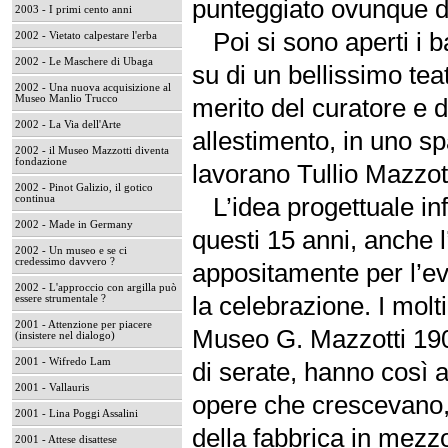
punteggiato ovunque dal
2003 - I primi cento anni
Poi si sono aperti i ba
2002 - Vietato calpestare l'erba
2002 - Le Maschere di Ubaga
su di un bellissimo tea
2002 - Una nuova acquisizione al
Museo Manlio Trucco
merito del curatore e d
2002 - La Via dell'Arte
allestimento, in uno s
2002 - il Museo Mazzotti diventa
fondazione
lavorano Tullio Mazzott
2002 - Pinot Galizio, il gotico
L’idea progettuale infa
continua
2002 - Made in Germany
questi 15 anni, anche l’i
2002 - Un museo e se ci
credessimo davvero ?
appositamente per l’e
2002 - L'approccio con argilla può
la celebrazione. I molt
essere strumentale ?
2001 - Attenzione per piacere
Museo G. Mazzotti 1903
(insistere nel dialogo)
2001 - Wifredo Lam
di serate, hanno così a
2001 - Vallauris
opere che crescevano,
2001 - Lina Poggi Assalini
della fabbrica in mezzo 
2001 - Attese disattese