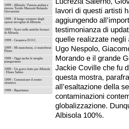
Lucrezia Salerno, Giov
1999 - Albisola / Faenza andata e
lavori di questi artist
ritorno Torido Mazzotti Rolando
Giovannini
aggiungendo all’importa
1999 - Il lungo sciopero degli
operai stovigliai di Albisola
testimonianza di update
1999 - Scavi nelle antiche fornaci
di Albisola
quelle realizzate negli
1999 - Ceramica D.O.C.
Ugo Nespolo, Giacomo
1999 - Mi mancherai, ci mancherai
Eliseo
Morando e il grande Gor
1999 - Oggi anche le streghe
piangeranno
Jackie Coville che fu 
1999 - Un grave lutto per Albisola
: Eliseo Salino
questa mostra, parafras
1999 - Comunicare il nostro
obiettivo
all’esaltazione della s
1999 - Ripartiamo
contaminazioni contemp
globalizzazione. Dunq
Albisola 100%.