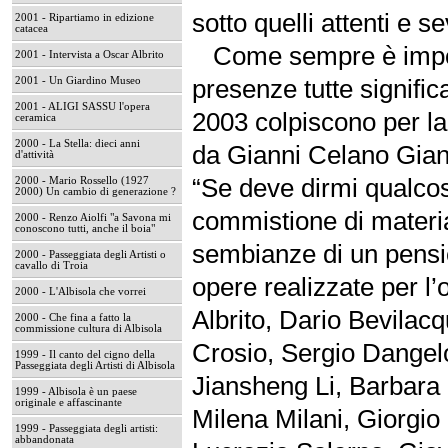
sotto quelli attenti e s
2001 - Ripartiamo in edizione
catacea
Come sempre è impossi
2001 - Intervista a Oscar Albrito
presenze tutte signific
2001 - Un Giardino Museo
2001 - ALIGI SASSU l'opera
2003 colpiscono per la 
ceramica
2000 - La Stella: dieci anni
da Gianni Celano Gianni
d'attività
“Se deve dirmi qualcos
2000 - Mario Rossello (1927
2000) Un cambio di generazione ?
commistione di materia
2000 - Renzo Aiolfi "a Savona mi
conoscono tutti, anche il boia"
sembianze di un pensie
2000 - Passeggiata degli Artisti o
cavallo di Troia
opere realizzate per l’
2000 - L'Albisola che vorrei
Albrito, Dario Bevilac
2000 - Che fina a fatto la
commissione cultura di Albisola
Crosio, Sergio Dangelo
1999 - Il canto del cigno della
Passeggiata degli Artisti di Albisola
Jiansheng Li, Barbara 
1999 - Albisola è un paese
originale e affascinante
Milena Milani, Giorgio
1999 - Passeggiata degli artisti:
abbandonata