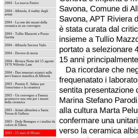
2004 - La nuova Fenice
Savona, Comune di Alb
2004 - Albisola, il reality degli
artisti
Savona, APT Riviera de
2004 - La rete dei musei della
ceramica in un convegno
è stata curata dal crit
2004 - Tullio Mazzotti a Pozzo
insieme a Tullio Mazzot
Garitta
2004 - Albisola Savona Vado
portato a selezionare 49
2004 - Dovere di storia
15 anni principalmente 
2004 - Riviera Notte del 15 agosto
1970 Wifredo Lam
Da ricordare che negli 
2004 - Due temerari sciatori sulle
nevi bianco maiolica di Albisola
frequenatato i laborato
2003 - Premio E. Salino per
sentita presentazione d
l'umorismo e la ceramica
2003 - Un convegno a Faenza
Marina Stefano Parodi 
promuove una rete per i musei
della ceramica
alla cultura Marta Pelu
2003 - Artisti albisolesi a Santa
Teresa di Gallura
confermare una unitari
2003 - Dede Restagno e i mulini da
colore di Ellera
verso la ceramica albi
2003 - 15 anni di Museo