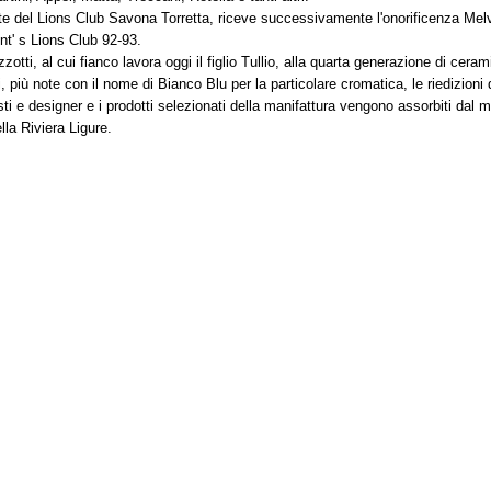
e del Lions Club Savona Torretta, riceve successivamente l'onorificenza Melvin
nt' s Lions Club 92-93.
tti, al cui fianco lavora oggi il figlio Tullio, alla quarta generazione di cer
i, più note con il nome di Bianco Blu per la particolare cromatica, le riedizioni 
sti e designer e i prodotti selezionati della manifattura vengono assorbiti dal
lla Riviera Ligure.