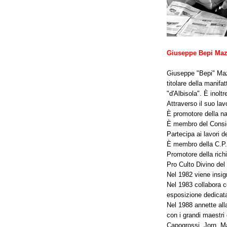
Giuseppe Bepi Maz
Giuseppe "Bepi" Mazz
titolare della manifa
"d'Albisola". È inolt
Attraverso il suo lavo
È promotore della na
È membro del Consigl
Partecipa ai lavori 
È membro della C.P.
Promotore della rich
Pro Culto Divino del
Nel 1982 viene insign
Nel 1983 collabora c
esposizione dedicata
Nel 1988 annette all
con i grandi maestri
Capogrossi, Jorn, Mar