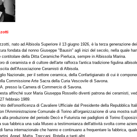
zotti
otti, nato ad Albisola Superiore il 13 giugno 1926, è la terza generazione dei
ttura fondata dal nonno Giuseppe "Bausin" agli inizi del secolo, nella quale hann
re contitolare della Ditta Ceramiche Pierluca, sempre in Albissola Marina.
ro di ceramista e di cultore dell'arte rafforza l'antica tradizione figulina albisol
scita dell'Associazione Ceramisti di Albisola.
io Nazionale, per il settore ceramica, della Confartigianato di cui è componen
della Commissione Arte Sacra della Curia Vescovile di Savona.
A. presso la Camera di Commercio di Savona.
iesta affinché suor Maria Giuseppa Rossello diventi patrona dei ceramisti, v
 27 febbraio 1989.
ito dell'onorificenza di Cavaliere Ufficiale dal Presidente della Repubblica Ita
on l'Amministrazione Comunale di Torino all'organizzazione di una mostra sulle
 alla produzione del periodo Decò e Futurista nei padiglioni di Torino Esposizi
a sua fabbrica una sala Museo a testimonianza dell'attività svolta come azienda
 di fama internazionale che hanno e continuano a frequentare la fabbrica, qu
tini, Appel, Matta, Treccani, Rotella e tanti altri.