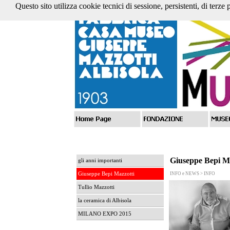
Questo sito utilizza cookie tecnici di sessione, persistenti, di terze
Giuseppe Bepi M
gli anni importanti
Giuseppe Bepi Mazzotti
INFO e NEWS > INFO
Tullio Mazzotti
la ceramica di Albisola
MILANO EXPO 2015