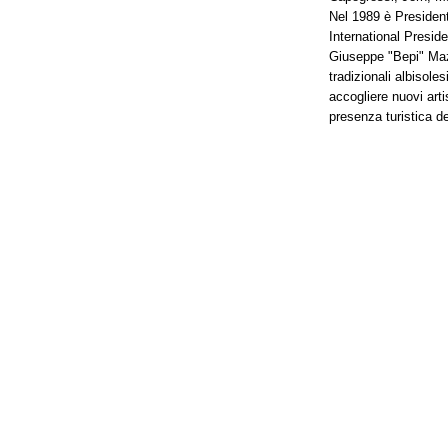
Nel 1989 è President
International Preside
Giuseppe "Bepi" Mazzo
tradizionali albisoles
accogliere nuovi arti
presenza turistica de